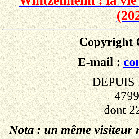
Wintzenheim : la vie
(20
Copyright
E-mail :
co
DEPUIS 
4799
dont 2
Nota : un même visiteur 